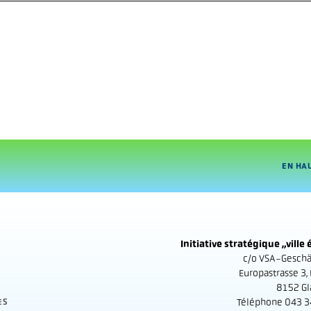
EN HA
Initiative stratégique „vill
c/o VSA-Geschäf
Europastrasse 3,
8152 Gl
Téléphone 043 3
ES