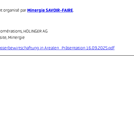
nt organisé par
Minergie SAVOIR-FAIRE
.
glomérations, HOLINGER AG
site, Minergie
serbewirtschaftung in Arealen_Präsentation 16.09.2025.pdf