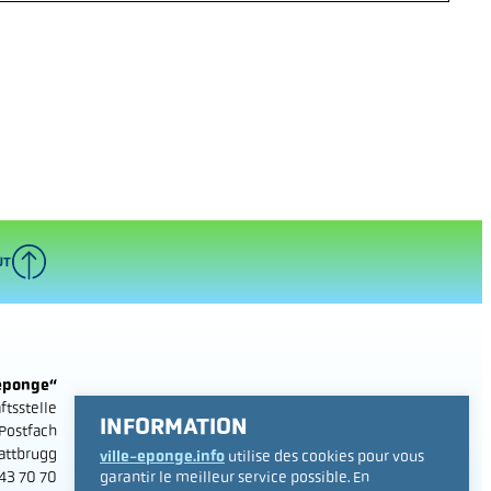
UT
e éponge“
tsstelle
INFORMATION
 Postfach
attbrugg
ville-eponge.info
utilise des cookies pour vous
garantir le meilleur service possible. En
43 70 70