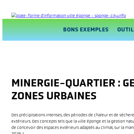
Aller
au
contenu
BONS EXEMPLES
OUTIL
MINERGIE-QUARTIER : G
ZONES URBAINES
Saisir un événement
Des précipitations intenses, des périodes de chaleur et de séch
extérieurs. Des concepts tels que la ville éponge et la gestion na
de concevoir des espaces extérieurs adaptés au climat, sur la man
2026.1.