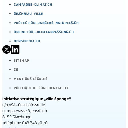
CAMPAGNE-CLIMAT.CH
GE.CH/EAU-VILLE
PROTECTION-DANGERS-NATURELS.CH
ONLINETOOL-KLIMAANPASSUNG.CH
DENSIPEDIA.CH
SITEMAP
CG
MENTIONS LÉGALES
POLITIQUE DE CONFIDENTIALITÉ
Initiative stratégique „ville éponge“
c/o VSA-Geschäftsstelle
Europastrasse 3, Postfach
8152 Glattbrugg
Téléphone 043 343 70 70