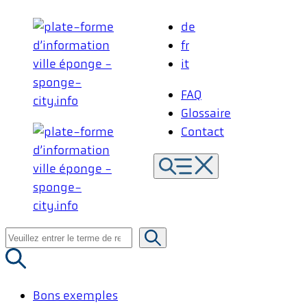
Aller
de
au
fr
contenu
it
FAQ
Glossaire
Contact
Recherche
de
:
Bons exemples