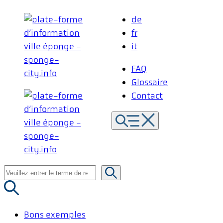
Aller
de
au
fr
contenu
it
FAQ
Glossaire
Contact
Recherche
de
:
Bons exemples