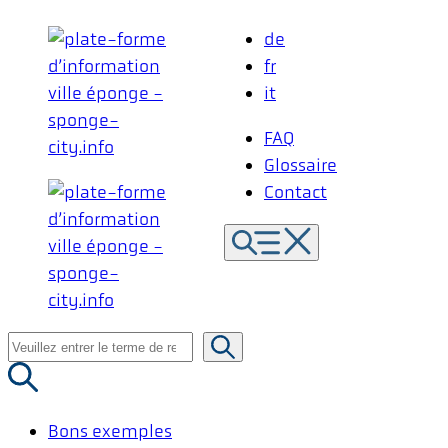
Aller
de
au
fr
contenu
it
FAQ
Glossaire
Contact
Recherche
de
:
Bons exemples