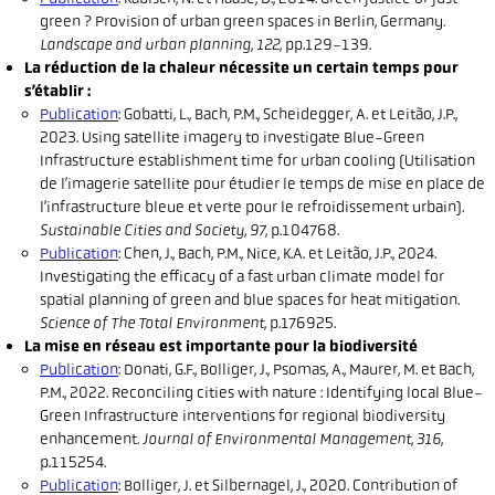
green ? Provision of urban green spaces in Berlin, Germany.
Landscape and urban planning
,
122
, pp.129-139.
La réduction de la chaleur nécessite un certain temps pour
s’établir :
Publication
: Gobatti, L., Bach, P.M., Scheidegger, A. et Leitão, J.P.,
2023. Using satellite imagery to investigate Blue-Green
Infrastructure establishment time for urban cooling (Utilisation
de l’imagerie satellite pour étudier le temps de mise en place de
l’infrastructure bleue et verte pour le refroidissement urbain).
Sustainable Cities and Society
,
97
, p.104768.
Publication
: Chen, J., Bach, P.M., Nice, K.A. et Leitão, J.P., 2024.
Investigating the efficacy of a fast urban climate model for
spatial planning of green and blue spaces for heat mitigation.
Science of The Total Environment
, p.176925.
La mise en réseau est importante pour la biodiversité
Publication
: Donati, G.F., Bolliger, J., Psomas, A., Maurer, M. et Bach,
P.M., 2022. Reconciling cities with nature : Identifying local Blue-
Green Infrastructure interventions for regional biodiversity
enhancement.
Journal of Environmental Management
,
316
,
p.115254.
Publication
: Bolliger, J. et Silbernagel, J., 2020. Contribution of