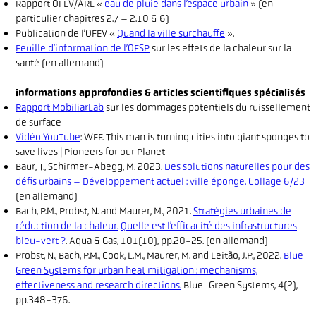
Rapport OFEV/ARE «
eau de pluie dans l’espace urbain
» (en
particulier chapitres 2.7 – 2.10 & 6)
Publication de l’OFEV «
Quand la ville surchauffe
».
Feuille d’information de l’OFSP
sur les effets de la chaleur sur la
santé (en allemand)
informations approfondies & articles scientifiques spécialisés
Rapport MobiliarLab
sur les dommages potentiels du ruissellement
de surface
Vidéo YouTube
: WEF. This man is turning cities into giant sponges to
save lives | Pioneers for our Planet
Baur, T., Schirmer-Abegg, M. 2023.
Des solutions naturelles pour des
défis urbains – Développement actuel : ville éponge.
Collage 6/23
(en allemand)
Bach, P.M., Probst, N. and Maurer, M., 2021.
Stratégies urbaines de
réduction de la chaleur.
Quelle est l’efficacité des infrastructures
bleu-vert ?
. Aqua & Gas, 101(10), pp.20-25. (en allemand)
Probst, N., Bach, P.M., Cook, L.M., Maurer, M. and Leitão, J.P., 2022.
Blue
Green Systems for urban heat mitigation : mechanisms,
effectiveness and research directions.
Blue-Green Systems, 4(2),
pp.348-376.