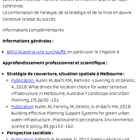
cohérente.
La combinaison de l’analyse, de la stratégie et de la mise en œuvre
constitue la base du succès.
Informations complémentaires
Informations générales :
BAFU Quand la ville surchauffe
, en particulier le chapitre 4
Approfondissement professionnel et scientifique :
Stratégie de couverture, situation spatiale à Melbourne :
Publication :
Kuller, M., Bach, P.M., Ramirez-Lovering, D. et Deletic,
A., 2018. What drives the location choice for water sensitive
infrastructure in Melbourne, Australia ?
Landscape and Urban
Planning
,
175
, pp.92-101.
Publication
: Kuller, M., Farrelly, M., Deletic, A. et Bach, P.M., 2018.
Building effective Planning Support Systems for green urban
water infrastructure-Practitioners’ perceptions.
Environmental
science & policy
,
89
, pp.153-162.
Perspective sociétale :
Publication
: Kabisch, N. et Haase, D., 2014. Green justice or just