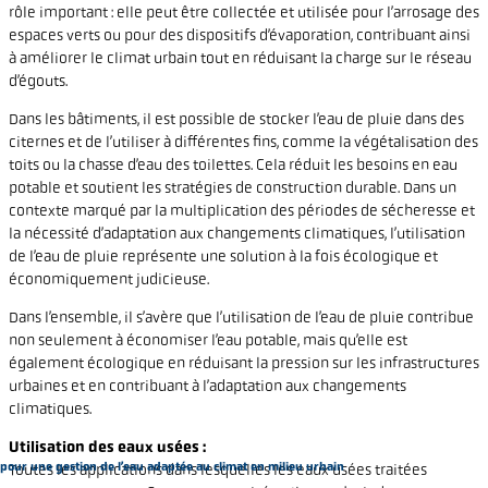
rôle important : elle peut être collectée et utilisée pour l’arrosage des
espaces verts ou pour des dispositifs d’évaporation, contribuant ainsi
à améliorer le climat urbain tout en réduisant la charge sur le réseau
d’égouts.
Dans les bâtiments, il est possible de stocker l’eau de pluie dans des
citernes et de l’utiliser à différentes fins, comme la végétalisation des
toits ou la chasse d’eau des toilettes. Cela réduit les besoins en eau
potable et soutient les stratégies de construction durable. Dans un
contexte marqué par la multiplication des périodes de sécheresse et
la nécessité d’adaptation aux changements climatiques, l’utilisation
de l’eau de pluie représente une solution à la fois écologique et
économiquement judicieuse.
Dans l’ensemble, il s’avère que l’utilisation de l’eau de pluie contribue
non seulement à économiser l’eau potable, mais qu’elle est
également écologique en réduisant la pression sur les infrastructures
urbaines et en contribuant à l’adaptation aux changements
climatiques.
Utilisation des eaux usées :
pour une gestion de l’eau adaptée au climat en milieu urbain
Toutes les applications dans lesquelles les eaux usées traitées