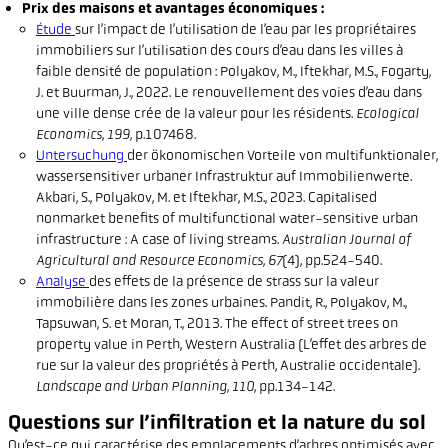
Prix des maisons et avantages économiques :
Étude
sur l’impact de l’utilisation de l’eau par les propriétaires
immobiliers sur l’utilisation des cours d’eau dans les villes à
faible densité de population : Polyakov, M., Iftekhar, M.S., Fogarty,
J. et Buurman, J., 2022. Le renouvellement des voies d’eau dans
une ville dense crée de la valeur pour les résidents.
Ecological
Economics
,
199
, p.107468.
Untersuchung
der ökonomischen Vorteile von multifunktionaler,
wassersensitiver urbaner Infrastruktur auf Immobilienwerte.
Akbari, S., Polyakov, M. et Iftekhar, M.S., 2023. Capitalised
nonmarket benefits of multifunctional water-sensitive urban
infrastructure : A case of living streams.
Australian Journal of
Agricultural and Resource Economics
,
67
(4), pp.524-540.
Analyse
des effets de la présence de strass sur la valeur
immobilière dans les zones urbaines. Pandit, R., Polyakov, M.,
Tapsuwan, S. et Moran, T., 2013. The effect of street trees on
property value in Perth, Western Australia (L’effet des arbres de
rue sur la valeur des propriétés à Perth, Australie occidentale).
Landscape and Urban Planning
,
110
, pp.134-142.
Questions sur l’infiltration et la nature du sol
Qu’est-ce qui caractérise des emplacements d’arbres optimisés avec