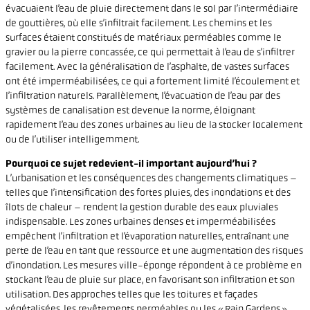
évacuaient l’eau de pluie directement dans le sol par l’intermédiaire
de gouttières, où elle s’infiltrait facilement. Les chemins et les
surfaces étaient constitués de matériaux perméables comme le
gravier ou la pierre concassée, ce qui permettait à l’eau de s’infiltrer
facilement. Avec la généralisation de l’asphalte, de vastes surfaces
ont été imperméabilisées, ce qui a fortement limité l’écoulement et
l’infiltration naturels. Parallèlement, l’évacuation de l’eau par des
systèmes de canalisation est devenue la norme, éloignant
rapidement l’eau des zones urbaines au lieu de la stocker localement
ou de l’utiliser intelligemment.
Pourquoi ce sujet redevient-il important aujourd’hui ?
L’urbanisation et les conséquences des changements climatiques –
telles que l’intensification des fortes pluies, des inondations et des
îlots de chaleur – rendent la gestion durable des eaux pluviales
indispensable. Les zones urbaines denses et imperméabilisées
empêchent l’infiltration et l’évaporation naturelles, entraînant une
perte de l’eau en tant que ressource et une augmentation des risques
d’inondation. Les mesures ville-éponge répondent à ce problème en
stockant l’eau de pluie sur place, en favorisant son infiltration et son
utilisation. Des approches telles que les toitures et façades
végétalisées, les revêtements perméables ou les « Rain Gardens »