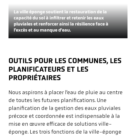
L
La ville éponge soutient la restauration de la
s
capacité du sol à infiltrer et retenir les eaux
v
pluviales et renforcer ainsi la résilience face à
g
l’excès et au manque d’eau.
OUTILS POUR LES COMMUNES, LES
PLANIFICATEURS ET LES
PROPRIÉTAIRES
Nous aspirons à placer l’eau de pluie au centre
de toutes les futures planifications. Une
planification de la gestion des eaux pluviales
précoce et coordonnée est indispensable à la
mise en œuvre efficace de solutions ville-
éponge. Les trois fonctions de la ville-éponge