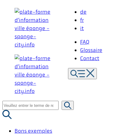
Aller
de
au
fr
contenu
it
FAQ
Glossaire
Contact
Recherche
de
:
Bons exemples