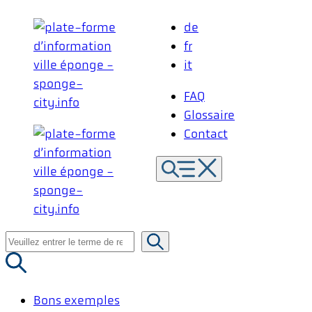
Aller
de
au
fr
contenu
it
FAQ
Glossaire
Contact
Recherche
de
:
Bons exemples