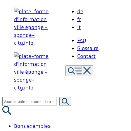
Aller
de
au
fr
contenu
it
FAQ
Glossaire
Contact
Recherche
de
:
Bons exemples