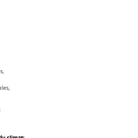
s,
les,
:
du climat: