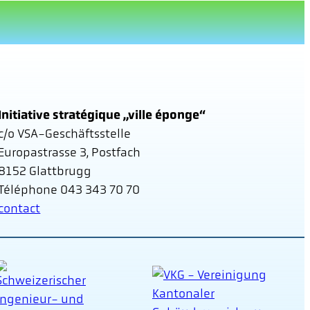
Initiative stratégique „ville éponge“
c/o VSA-Geschäftsstelle
Europastrasse 3, Postfach
8152 Glattbrugg
Téléphone 043 343 70 70
contact