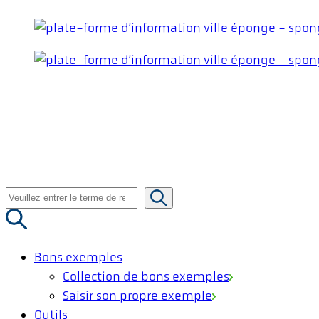
Aller
au
contenu
Recherche
de
:
Bons exemples
Collection de bons exemples
Saisir son propre exemple
Outils